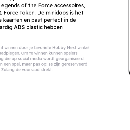
 Legends of the Force accessoires,
 Force token. De minidoos is het
 kaarten en past perfect in de
rdig ABS plastic hebben
unt winnen door je favoriete Hobby Next winkel
raadplegen. Om te winnen kunnen spelers
g die op social media wordt georganiseerd.
een spel, maar pas op: ze zijn gereserveerd
. Zolang de voorraad strekt.