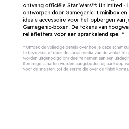
ontvang officiële
Star Wars
™: Unlimited -
ontworpen door Gamegenic: 1 minibox en 1
ideale accessoire voor het opbergen van je
Gamegenic-boxen. De tokens van hoogwaa
reliëfletters voor een sprankelend spel. *
* Ontdek de volledige details over hoe je deze schat k
te bezoeken of door de social media van de winkel te 
worden uitgenodigd om deel te nemen aan een uitdagin
Sommige schatten worden aangeboden bij aankoop van 
voor de snelsten! (of de eerste die over de finish komt)
Star Wars