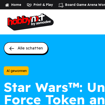
Home
Print & Play
Board Game Arena
Wor
Alle schatten
Al gewonnen
Star Wars
™: Un
Force Token an