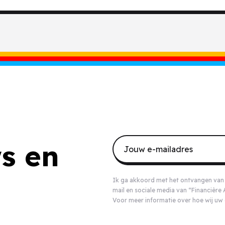
s en
Ik ga akkoord met het ontvangen van i
mail en sociale media van “Financièr
Voor meer informatie over hoe wij uw