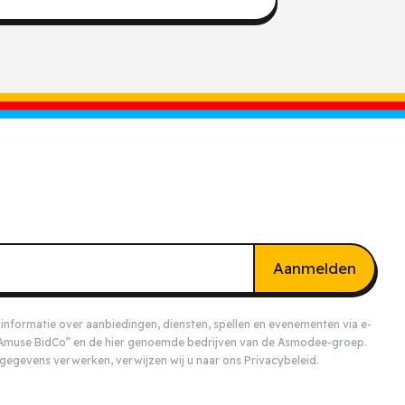
Aanmelden
nformatie over aanbiedingen, diensten, spellen en evenementen via e-
e Amuse BidCo” en de
hier
genoemde bedrijven van de Asmodee-groep.
 gegevens verwerken, verwijzen wij u naar ons
Privacybeleid
.