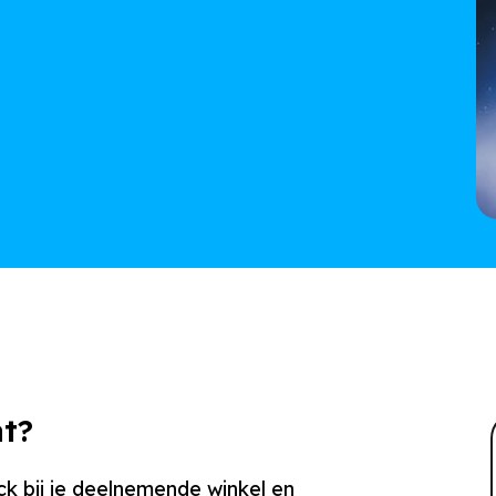
at?
k bij je deelnemende winkel en