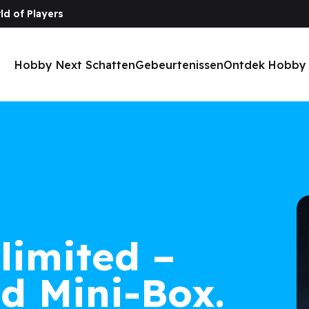
ld of Players
Hobby Next Schatten
Gebeurtenissen
Ontdek Hobby
limited –
d Mini-Box.